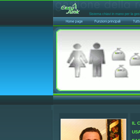
Sistema chiavi in mano per la gest
IL 
USA