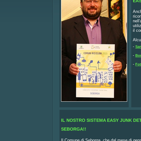
EA
Anch
rico
nell
util
il c
Alcu
-
Sa
-
Bor
-
Fot
IL NOSTRO SISTEMA EASY JUNK DE
SEBORGA!!
Il Comune di Seborga, che dal mese di genn