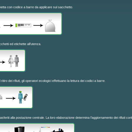
hetta con codice a barre da applicare sul sacchetto.
hetti ed etichette all’utenza.
itiro dei rifiuti, gli operatori ecologici effettuano la lettura dei codici a barre.
asferiti alla postazione centrale. La loro elaborazione determina l'aggiornamento dei rifiuti confe