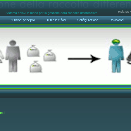
Sistema chiavi in mano per la gestione della raccolta differenziata
asi