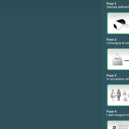
Fase 1
Stampa dell'etic
Fase 2
Consegna di sacc
Fase 3
In occasione del r
Fase 4
I dati vengono tr